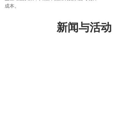
成本。
新闻与活动
公司资讯
萤石网络（688475.SH）旗下
Akiitu Squad，深度集成圆周
率智能 iMLite Map 离线地图导
行业资讯
10MB 级超轻量化 + 100% 离
航
线地貌等高线双模式，解决智能手表户外
导航终极痛点
/ 2026-06-09
圆周率智能发布iMLite AI（悟
境）端侧实时决策引擎 已落地
50万+ 真实设备
行业资讯
/ 2026-05-20