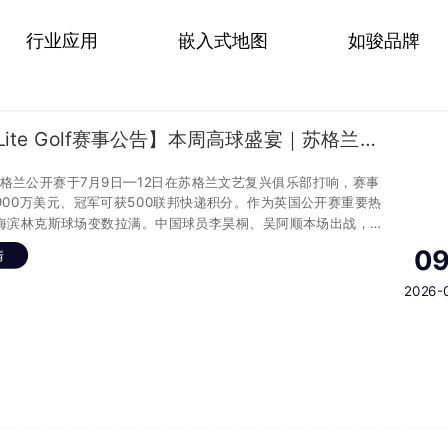
行业应用
嵌入式地图
如骏品牌
Lite Golf赛事公告】本周高球盛宴｜苏格兰公
正式开杆，静待中国双雄突围
6苏格兰公开赛于7月9日—12日在苏格兰文艺复兴俱乐部打响，赛事
900万美元、冠军可获500联邦快递积分。作为英国公开赛重要热
海滨林克斯球场变数拉满。中国球员李昊桐、吴阿顺本场出战，全
决赛轮席位，期待两人突破自我、斩获佳绩！
0
情
2026-