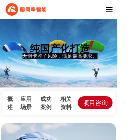
纯国产化打造
无惧卡脖子风险，满足最高要求。
概
应用
成功
相关
项目咨询
述
场景
案例
资料