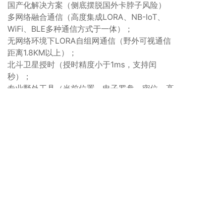
国产化解决方案（侧底摆脱国外卡脖子风险）
多网络融合通信（高度集成LORA、NB-IoT、
WiFi、BLE多种通信方式于一体）；
无网络环境下LORA自组网通信（野外可视通信
距离1.8KM以上）；
北斗卫星授时（授时精度小于1ms，支持闰
秒）；
专业野外工具（当前位置、电子罗盘、密位、高
斯坐标、图幅编码、导航返航）；
落水监测与报警（提供水上执勤安全呵护）；
独特的红外体温监测（提供高精度体温实时监
测）；
数据加密（可内置硬件加密卡）；
满足严苛环境的特种设计（100米防水、航空级
钛合金表壳、人工蓝宝石玻璃盖板、低温特种锂
电池）。
相关资料